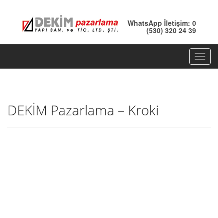
WhatsApp İletişim: 0
(530) 320 24 39
T
o
g
g
DEKİM Pazarlama – Kroki
l
e
n
a
v
i
g
a
t
i