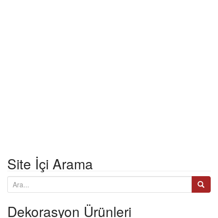
o
n
Site İçi Arama
A
r
a
Dekorasyon Ürünleri