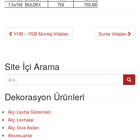
o
n
YHB – YSB Montaj Vidaları
Sunta Vidaları
Post navigation
Site İçi Arama
A
r
a
Dekorasyon Ürünleri
:
Alçı Levha Sistemleri
Alçı Levhalar
Alçı Sıva Astarı
Aksesuarlar