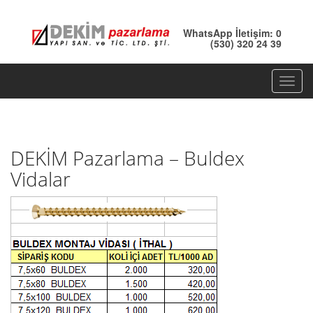
WhatsApp İletişim: 0
(530) 320 24 39
T
o
g
g
DEKİM Pazarlama – Buldex
l
e
Vidalar
n
a
v
i
g
a
t
i