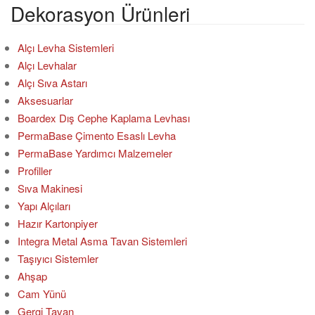
a
Dekorasyon Ürünleri
:
Alçı Levha Sistemleri
Alçı Levhalar
Alçı Sıva Astarı
Aksesuarlar
Boardex Dış Cephe Kaplama Levhası
PermaBase Çimento Esaslı Levha
PermaBase Yardımcı Malzemeler
Profiller
Sıva Makinesi
Yapı Alçıları
Hazır Kartonpiyer
Integra Metal Asma Tavan Sistemleri
Taşıyıcı Sistemler
Ahşap
Cam Yünü
Gergi Tavan