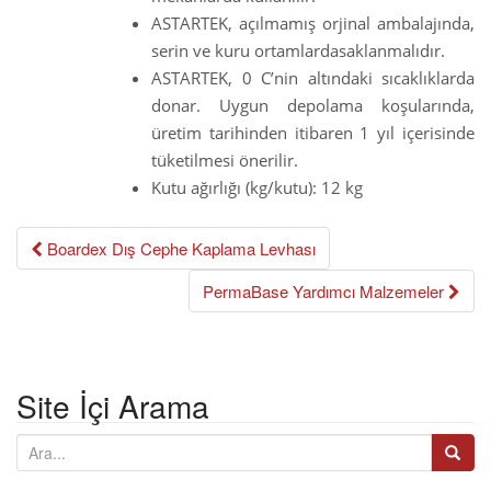
ASTARTEK, açılmamış orjinal ambalajında,
o
serin ve kuru ortamlardasaklanmalıdır.
n
ASTARTEK, 0 C’nin altındaki sıcaklıklarda
donar. Uygun depolama koşularında,
üretim tarihinden itibaren 1 yıl içerisinde
tüketilmesi önerilir.
Kutu ağırlığı (kg/kutu): 12 kg
Boardex Dış Cephe Kaplama Levhası
Post navigation
PermaBase Yardımcı Malzemeler
Site İçi Arama
A
r