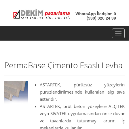
WhatsApp İletişim: 0
(530) 320 24 39
T
o
g
g
PermaBase Çimento Esaslı Levha
l
e
n
ASTARTEK, pürüzsüz yüzeylerin
a
pürüzlendirilmesinde kullanılan alçı sıva
v
astarıdır.
i
ASTARTEK, brüt beton yüzeylere ALÇITEK
g
veya SIVATEK uygulamasından önce duvar
a
ve tavanlarda tutunmayı artırır. İç
t
mekanlarda kullanılır.
i