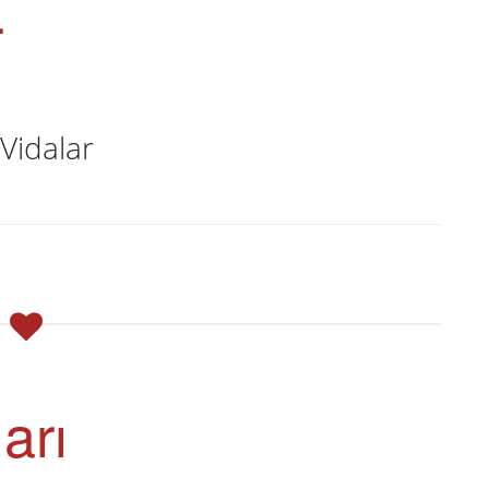
r
Vidalar
arı