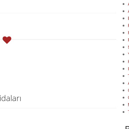
daları
B