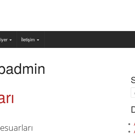
iyer
İletişim
padmin
S
arı
A
r
a
D
:
esuarları