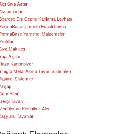
Alçı Sıva Astarı
Aksesuarlar
Boardex Dış Cephe Kaplama Levhası
PermaBase Çimento Esaslı Levha
PermaBase Yardımcı Malzemeler
Profiller
Sıva Makinesi
Yapı Alçıları
Hazır Kartonpiyer
Integra Metal Asma Tavan Sistemleri
Taşıyıcı Sistemler
Ahşap
Cam Yünü
Gergi Tavan
Modüler ve Kesintisiz Alçı
Taşyünü Tavanlar
ağlantı Elemanları